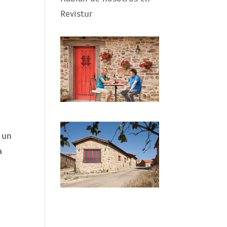
Revistur
 un
a