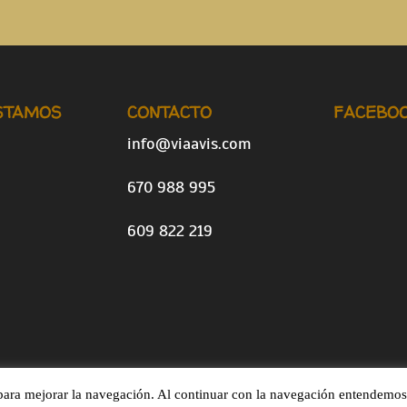
STAMOS
CONTACTO
FACEBO
info@viaavis.com
670 988 995
609 822 219
para mejorar la navegación. Al continuar con la navegación entendemos 